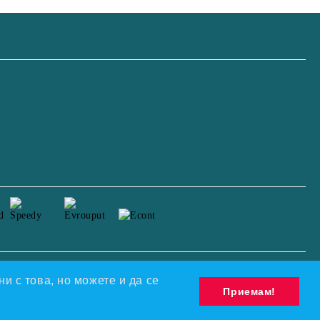
Моите лични данни
и с това, но можете и да се
Приемам!