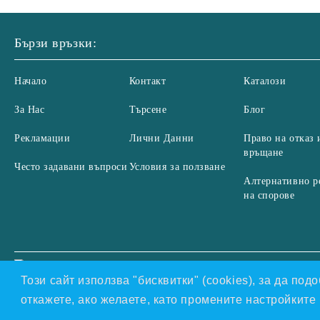
Бързи връзки:
Начало
Контакт
Каталози
За Нас
Търсене
Блог
Рекламации
Лични Данни
Право на отказ 
връщане
Често задавани въпроси
Условия за ползване
Алтернативно р
на спорове
Нашият онлайн магазин е 100% съобразен с GDPR.
Проч
GDPR
Този сайт използва "бисквитки" (cookies), за да по
откажете, ако желаете, като промените настройкит