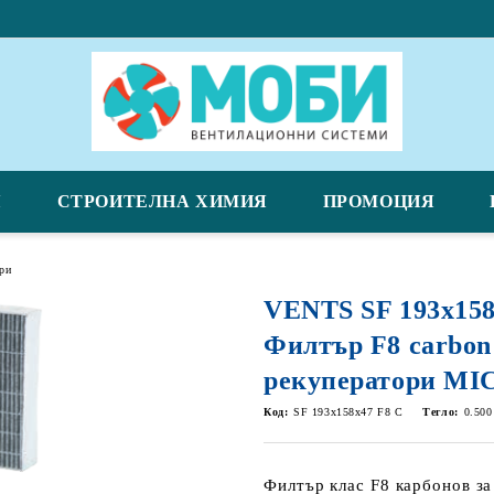
Я
СТРОИТЕЛНА ХИМИЯ
ПРОМОЦИЯ
ри
VENTS SF 193x158
Филтър F8 carbon
рекуператори MI
Код:
SF 193x158x47 F8 C
Тегло:
0.500
Филтър клас F8 карбонов з