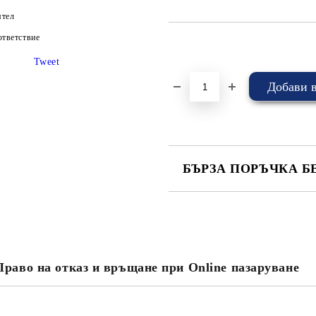
ятел
тветствие
Добави в желани
Tweet
БЪРЗА ПОРЪЧКА Б
САМО ПОПЪЛНЕТЕ 4 ПОЛЕТА
Право на отказ и връщане при Online пазаруване
Съгласен съм с
Политика
Ние ще се свържем с вас в рамки