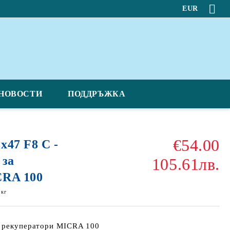
EUR
НОВОСТИ
ПОДДРЪЖКА
€54.00
x47 F8 C -
 за
105.61лв.
CRA 100
кг
а рекуператори MICRA 100