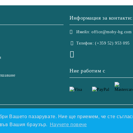
Информация за контакти:
Имейл:
office@moby-bg.com
Телефон:
(+359 52) 953 095
и
Ние работим с
ешаване
етете нашата политика
добри Вашето пазарувате. Ние ще приемем, че сте съгласн
е във Вашия браузър.
Научете повече
Онлайн магазин от SELITON