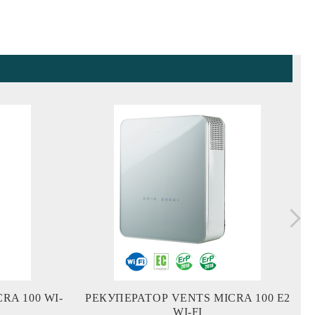
РЕКУПЕРАТОР VENTS MICRA 100 Е2
Р
WI-FI