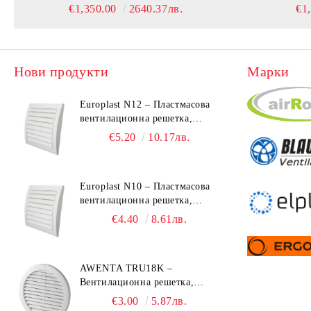
€1,350.00
2640.37лв.
€1
Нови продукти
Марки
Europlast N12 – Пластмасова
вентилационна решетка,
190x190 mm
€5.20
10.17лв.
Europlast N10 – Пластмасова
вентилационна решетка,
153x148 mm
€4.40
8.61лв.
AWENTA TRU18K –
Вентилационна решетка,
Ø150 mm, ABS пластмаса
€3.00
5.87лв.