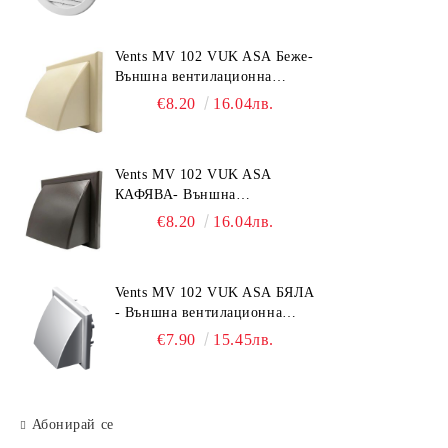
Vents MV 102 VUK ASA Беже-
Външна вентилационна
решетка с гравитачна клапа Ø
€8.20
16.04лв.
100, Ø 125, 55x110 mm
Vents MV 102 VUK ASA
КАФЯВА- Външна
вентилационна решетка с
€8.20
16.04лв.
гравитачна клапа Ø 100, Ø
125, 55x110 mm
Vents MV 102 VUK ASA БЯЛА
- Външна вентилационна
решетка с гравитачна клапа Ø
€7.90
15.45лв.
100, Ø 125, 55x110 mm
Абонирай се