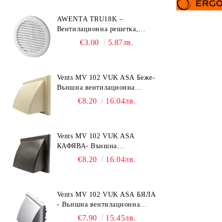
AWENTA TRU18K –
Вентилационна решетка,
Ø150 mm, ABS пластмаса
€3.00
5.87лв.
Vents MV 102 VUK ASA Беже-
Външна вентилационна
решетка с гравитачна клапа Ø
€8.20
16.04лв.
100, Ø 125, 55x110 mm
Vents MV 102 VUK ASA
КАФЯВА- Външна
вентилационна решетка с
€8.20
16.04лв.
гравитачна клапа Ø 100, Ø
125, 55x110 mm
Vents MV 102 VUK ASA БЯЛА
- Външна вентилационна
решетка с гравитачна клапа Ø
€7.90
15.45лв.