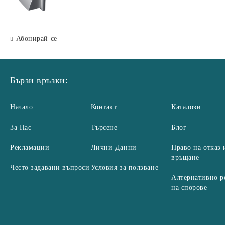
100, Ø 125, 55x110 mm
Абонирай се
Бързи връзки:
Начало
Контакт
Каталози
За Нас
Търсене
Блог
Рекламации
Лични Данни
Право на отказ 
връщане
Често задавани въпроси
Условия за ползване
Алтернативно р
на спорове