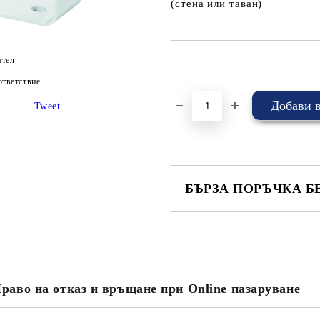
(стена или таван)
ятел
Добави в желани
тветствие
Tweet
БЪРЗА ПОРЪЧКА Б
САМО ПОПЪЛНЕТЕ 4 ПОЛЕТА
раво на отказ и връщане при Online пазаруване
Съгласен съм с
Политика
Ние ще се свържем с вас в рамки