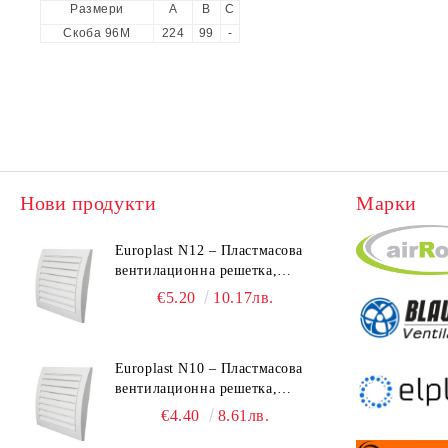
Размери
А
В
С
Скоба 96M
224
99
-
Нови продукти
Марки
Europlast N12 – Пластмасова
вентилационна решетка,
190x190 mm
€5.20
10.17лв.
Europlast N10 – Пластмасова
вентилационна решетка,
153x148 mm
€4.40
8.61лв.