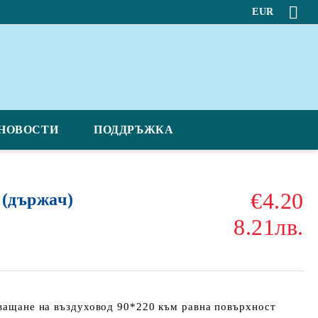
EUR
НОВОСТИ
ПОДДРЪЖКА
€4.20
 (държач)
8.21лв.
хващане на въздуховод 90*220 към равна повърхност