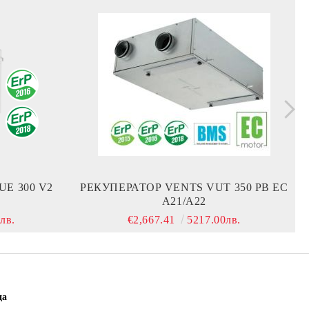
E 300 V2
РЕКУПЕРАТОР VENTS VUT 350 PB EC
A21/A22
лв.
€2,667.41
5217.00лв.
ца
Нов дистрибутор за продукти Penosil,
Нови а