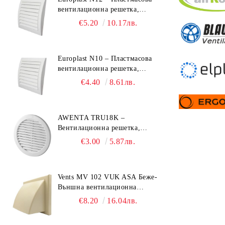
вентилационна решетка,
190x190 mm
€5.20
10.17лв.
Europlast N10 – Пластмасова
вентилационна решетка,
153x148 mm
€4.40
8.61лв.
AWENTA TRU18K –
Вентилационна решетка,
Ø150 mm, ABS пластмаса
€3.00
5.87лв.
Vents MV 102 VUK ASA Беже-
Външна вентилационна
решетка с гравитачна клапа Ø
€8.20
16.04лв.
100, Ø 125, 55x110 mm