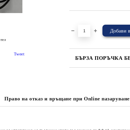
Добави в желани
ятел
Tweet
БЪРЗА ПОРЪЧКА Б
САМО ПОПЪЛНЕТЕ 4 ПОЛЕТА
Право на отказ и връщане при Online пазаруване
Съгласен съм с
Политика
Ние ще се свържем с вас в рамки