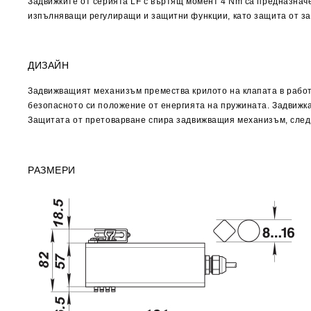
Задвижките от серията LF с въртящ момент 4 Nm са предназначе
изпълняващи регулиращи и защитни функции, като защита от за
ДИЗАЙН
Задвижващият механизъм премества крилото на клапата в работ
безопасното си положение от енергията на пружината. Задвижка
Защитата от претоварване спира задвижващия механизъм, след к
РАЗМЕРИ