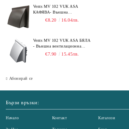
Vents MV 102 VUK ASA
КАФЯВА- Външна
вентилационна решетка с
€8.20
16.04лв.
гравитачна клапа Ø 100, Ø
125, 55x110 mm
Vents MV 102 VUK ASA БЯЛА
- Външна вентилационна
решетка с гравитачна клапа Ø
€7.90
15.45лв.
100, Ø 125, 55x110 mm
Абонирай се
Бързи връзки:
Начало
Контакт
Каталози