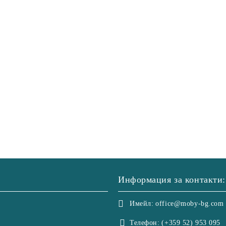
Информация за контакти:
Имейл:
office@moby-bg.com
Телефон:
(+359 52) 953 095