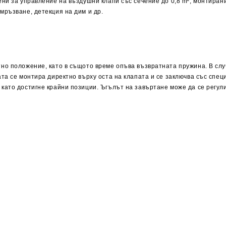
ни за управление на въздушни клапи със сечение до 0,8 m², монтиран
мръзване, детекция на дим и др.
но положение, като в същото време опъва възвратната пружина. В слу
та се монтира директно върху оста на клапата и се заключва със спец
ато достигне крайни позиции. Ъгълът на завъртане може да се регул