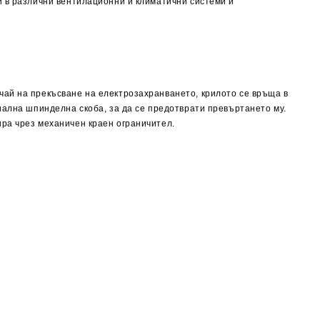
и в различни вентилационни и климатични системи и
чай на прекъсване на електрозахранването, крилото се връща в
иална шпинделна скоба, за да се предотврати превъртането му.
ира чрез механичен краен ограничител.