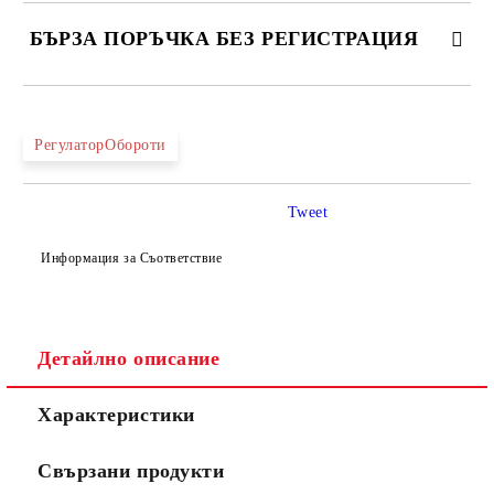
БЪРЗА ПОРЪЧКА БЕЗ РЕГИСТРАЦИЯ
САМО ПОПЪЛНЕТЕ 4 ПОЛЕТА
РегулаторОбороти
Tweet
Информация за Съответствие
Съгласен съм с
Политиката за лични данни
Ние ще се свържем с вас в рамките на работния ден.
Детайлно описание
Характеристики
Свързани продукти