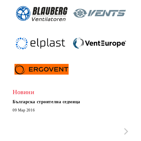
Новини
Българска строителна седмица
Нов 
Boxe
09 Мар 2016
МОБИ
че с
стра
Със 