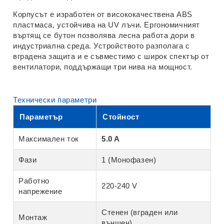
Корпусът е изработен от висококачествена ABS
пластмаса, устойчива на UV лъчи. Ергономичният
въртящ се бутон позволява лесна работа дори в
индустриална среда. Устройството разполага с
вградена защита и е съвместимо с широк спектър от
вентилатори, поддържащи три нива на мощност.
Технически параметри
Параметър
Стойност
Максимален ток
5.0 A
Фази
1 (Монофазен)
Работно
220-240 V
напрежение
Стенен (вграден или
Монтаж
външен)