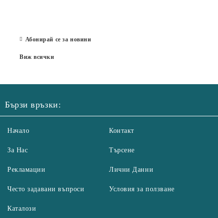
отор
Бълг
07 Юл
Абонирай се за новини
Виж всички
Бързи връзки:
Начало
Контакт
За Нас
Търсене
Рекламации
Лични Данни
Често задавани въпроси
Условия за ползване
Каталози