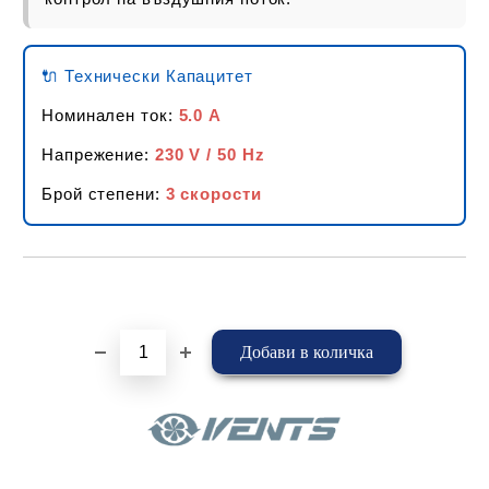
🔌 Технически Капацитет
Номинален ток:
5.0 A
Напрежение:
230 V / 50 Hz
Брой степени:
3 скорости
Добави в желани