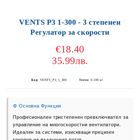
VENTS P3 1-300 - 3 степенен
Регулатор за скорости
€18.40
35.99лв.
Код:
VENTS_P3_1_300
Тегло:
0.200
кг
⚙️ Основна Функция
Професионален тристепенен превключвател за
управление на многоскоростни вентилатори.
Идеален за системи, изискващи прецизен
контрол на въздушния поток.