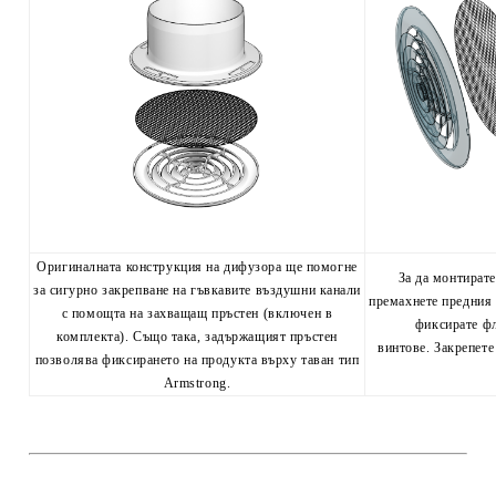
Оригиналната конструкция на дифузора ще помогне
За да монтират
за сигурно закрепване на гъвкавите въздушни канали
премахнете предния 
с помощта на захващащ пръстен (включен в
фиксирате фл
комплекта). Също така, задържащият пръстен
винтове. Закрепете
позволява фиксирането на продукта върху таван тип
Armstrong.