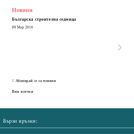
Новини
Българска строителна седмица
Нов 
Boxe
09 Мар 2016
МОБИ
че с
стра
Със 
отор
Бълг
07 Юл
Абонирай се за новини
Виж всички
Бързи връзки: