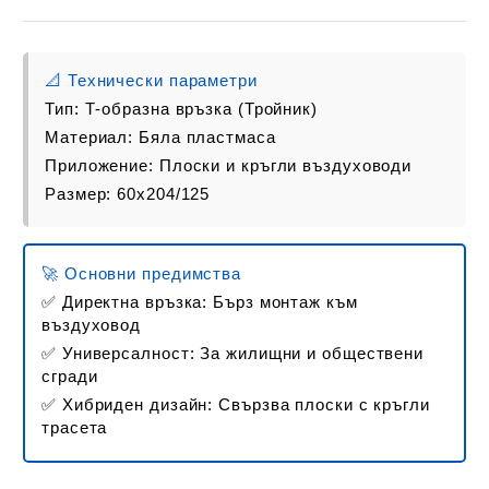
📐 Технически параметри
Тип:
Т-образна връзка (Тройник)
Материал:
Бяла пластмаса
Приложение:
Плоски и кръгли въздуховоди
Размер:
60x204/125
🚀 Основни предимства
✅
Директна връзка:
Бърз монтаж към
въздуховод
✅
Универсалност:
За жилищни и обществени
сгради
✅
Хибриден дизайн:
Свързва плоски с кръгли
трасета