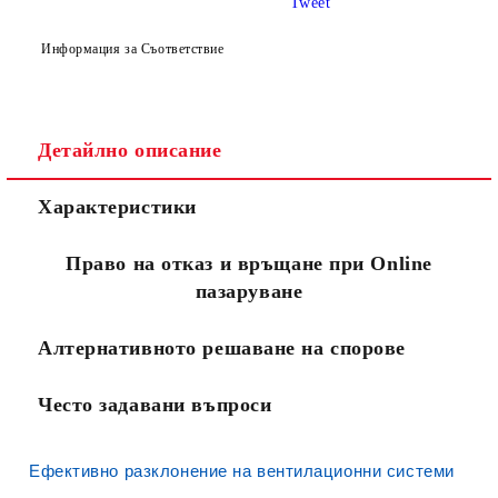
Tweet
Информация за Съответствие
Съгласен съм с
Политиката за лични данни
Ние ще се свържем с вас в рамките на работния ден.
Детайлно описание
Характеристики
Право на отказ и връщане при Online
пазаруване
Алтернативното решаване на спорове
Често задавани въпроси
Ефективно разклонение на вентилационни системи