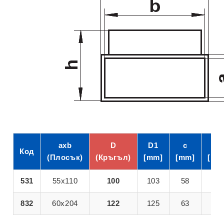
axb
D
D1
c
d
Код
(Плосък)
(Кръгъл)
[mm]
[mm]
[mm
531
55x110
100
103
58
113
832
60x204
122
125
63
207