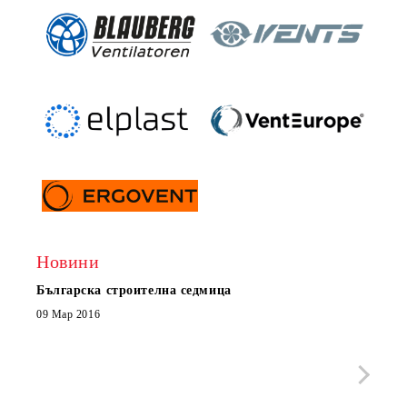
Новини
Българска строителна седмица
Нов 
Boxe
09 Мар 2016
МОБИ
че с
стра
Със 