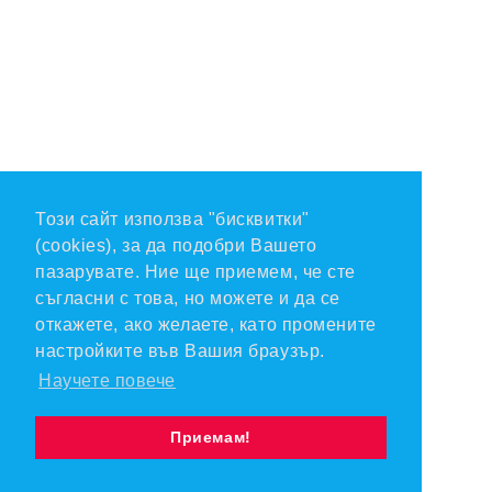
Този сайт използва "бисквитки"
(cookies), за да подобри Вашето
пазарувате. Ние ще приемем, че сте
съгласни с това, но можете и да се
откажете, ако желаете, като промените
настройките във Вашия браузър.
Научете повече
Приемам!