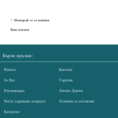
отор
Бълг
07 Юл
Абонирай се за новини
Виж всички
Бързи връзки:
Начало
Контакт
За Нас
Търсене
Рекламации
Лични Данни
Често задавани въпроси
Условия за ползване
Каталози