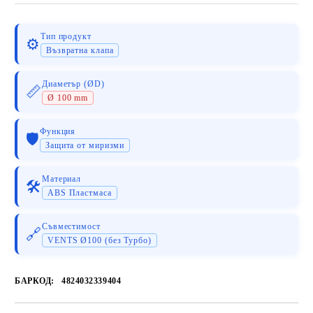
Тип продукт
⚙️
Възвратна клапа
Диаметър (ØD)
📏
Ø 100 mm
Функция
🛡️
Защита от миризми
Материал
🛠️
ABS Пластмаса
Съвместимост
🔗
VENTS Ø100 (без Турбо)
БАРКОД:
4824032339404