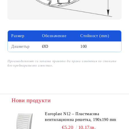
Размер
Обозначение
Стойност (mm)
Диаметър
ØD
100
Производителят си запазва правото да прави изменения по стоките
без предварително известие.
Нови продукти
Europlast N12 – Пластмасова
вентилационна решетка, 190x190 mm
€5.20
10.17лв.