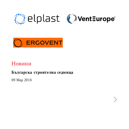
Новини
Българска строителна седмица
Нов 
Boxe
09 Мар 2016
МОБИ
че с
стра
Със 
отор
Бълг
07 Юл