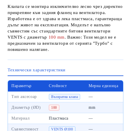
Клапата се монтира изключително лесно чрез директно
прикрепяне към задния фланец на вентилатора.
Изработена е от здрава и лека пластмаса, гарантираща
дълъг живот на експлоатация. Моделът е напълно
съвместим със стандартните битови вентилатори
VENTS
с диаметър
100 mm
.
Важно: Този модел не е
предназначен за вентилатори от серията "Турбо" с
повишено налягане.
Технически характеристики
Параметър
Стойност
Мерна единица
Тип аксесоар
—
Възвратна клапа
Диаметър (ØD)
mm
100
Материал
Пластмаса
—
Съвместимост
—
VENTS Ø100