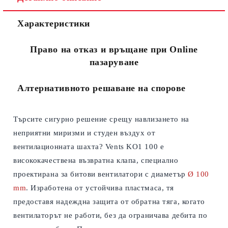
Съгласен съм с
Политиката за лични данни
Характеристики
Ние ще се свържем с вас в рамките на работния ден.
Право на отказ и връщане при Online
пазаруване
Алтернативното решаване на спорове
Търсите сигурно решение срещу навлизането на
неприятни миризми и студен въздух от
вентилационната шахта?
Vents KO1 100
е
висококачествена възвратна клапа, специално
проектирана за битови вентилатори с диаметър
Ø 100
mm
. Изработена от устойчива пластмаса, тя
предоставя надеждна защита от обратна тяга, когато
вентилаторът не работи, без да ограничава дебита по