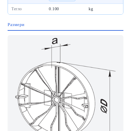
Тегло
0.100
kg
Размери