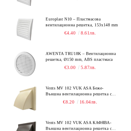
Europlast N10 – Пластмасова
вентилационна решетка, 153x148 mm
€4.40
8.61лв.
AWENTA TRU18K – Вентилационна
решетка, Ø150 mm, ABS пластмаса
€3.00
5.87лв.
Vents MV 102 VUK ASA Беже-
Външна вентилационна решетка с
гравитачна клапа Ø 100, Ø 125,
€8.20
16.04лв.
55x110 mm
Vents MV 102 VUK ASA КАФЯВА-
Външна вентилационна решетка с