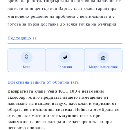
време на работа. Поддържана в постоянна наличност в
логистичния център във Варна, тази клапа гарантира
мигновено решение на проблема с вентилацията и е
готова за бърза доставка до всяка точка на България.
Подходящо за
🚿
🚽
🧺
Бани
Тоалетни
Мокри помещения
Ефективна защита от обратна тяга
Възвратната клапа
Vents KO1 100
е незаменим
аксесоар, който предпазва вашето помещение от
навлизане на външен въздух, насекоми и миризми от
общата вентилационна система. Нейната мембрана се
отваря автоматично от въздушния поток при
включване на вентилатора и се затваря плътно при
неговото спиране.