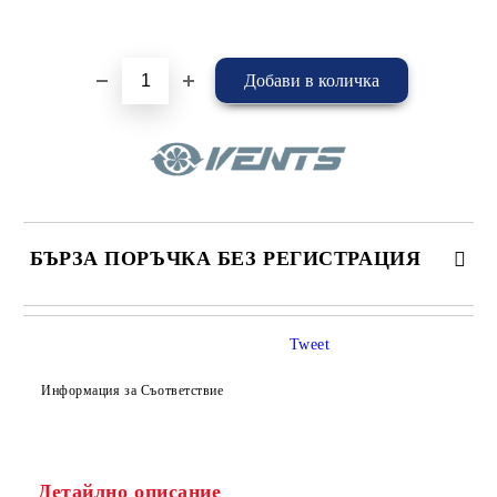
Добави в желани
БЪРЗА ПОРЪЧКА БЕЗ РЕГИСТРАЦИЯ
САМО ПОПЪЛНЕТЕ 4 ПОЛЕТА
Tweet
Информация за Съответствие
Детайлно описание