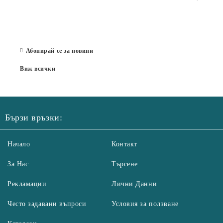
Със 
отор
Бълг
07 Юл
Абонирай се за новини
Виж всички
Бързи връзки:
Начало
Контакт
За Нас
Търсене
Рекламации
Лични Данни
Често задавани въпроси
Условия за ползване