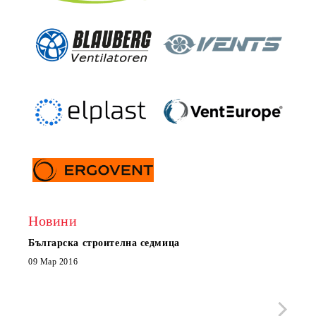
Новини
Българска строителна седмица
Нов 
Boxe
09 Мар 2016
МОБИ
че с
стра