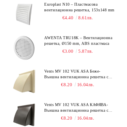
Europlast N10 – Пластмасова
вентилационна решетка, 153x148 mm
€4.40
8.61лв.
AWENTA TRU18K – Вентилационна
решетка, Ø150 mm, ABS пластмаса
€3.00
5.87лв.
Vents MV 102 VUK ASA Беже-
Външна вентилационна решетка с
гравитачна клапа Ø 100, Ø 125,
€8.20
16.04лв.
55x110 mm
Vents MV 102 VUK ASA КАФЯВА-
Външна вентилационна решетка с
гравитачна клапа Ø 100, Ø 125,
€8.20
16.04лв.
55x110 mm