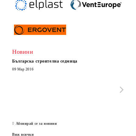
Новини
Българска строителна седмица
Нов 
Boxe
09 Мар 2016
МОБИ
че с
стра
Със 
отор
Бълг
07 Юл
Абонирай се за новини
Виж всички