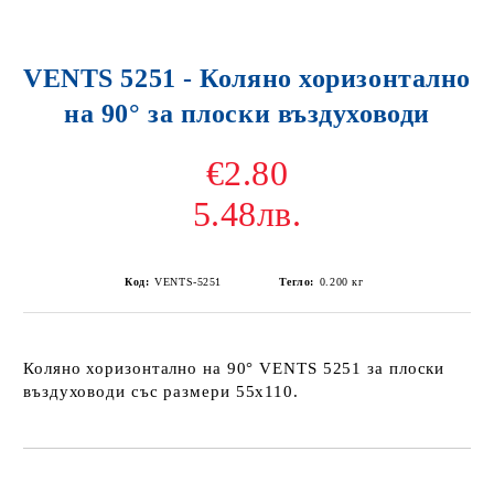
VENTS 5251 - Коляно хоризонтално
на 90° за плоски въздуховоди
€2.80
5.48лв.
Код:
VENTS-5251
Тегло:
0.200
кг
Коляно хоризонтално на 90° VENTS 5251 за плоски
въздуховоди със размери
55х110.
Добави в желани