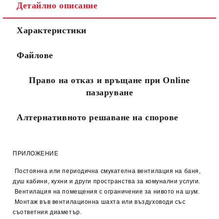
Детайлно описание
Съгласен съм с
Политиката за лични данни
Характеристики
Ние ще се свържем с вас в рамките на работния ден.
Файлове
Право на отказ и връщане при Online
пазаруване
Алтернативното решаване на спорове
ПРИЛОЖЕНИЕ
Постоянна или периодична смукателна вентилация на баня,
душ кабини, кухни и други пространства за комунални услуги.
Вентилация на помещения с ограничение за нивото на шум.
Монтаж във вентилационна шахта или въздуховоди със
съответния диаметър.