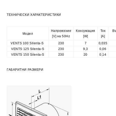
ТЕХНИЧЕСКИ ХАРАКТЕРИСТИКИ
Напрежение

Консумация

Ток

Въ
Модел
[V] на 50Hz
[W]
[A]
VENTS 100 Silenta-S 
230
7
0,035
VENTS 125 Silenta-S
230
9,3
0,06
VENTS 150 Silenta-S
230
20
0,14
ГАБАРИТНИ РАЗМЕРИ