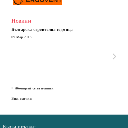
Новини
Българска строителна седмица
Нов 
Boxe
09 Мар 2016
МОБИ
че с
стра
Със 
отор
Бълг
07 Юл
Абонирай се за новини
Виж всички
Бързи връзки: