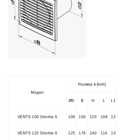
Размер в [mm]
Модел
ØD
В
H
L
L1
VENTS 100 Silenta-S
100
150
120
108
12
VENTS 125 Silenta-S
125
176
140
114
13