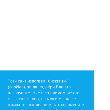
Този сайт използва "бисквитки"
(cookies), за да подобри Вашето
пазарувате. Ние ще приемем, че сте
съгласни с това, но можете и да се
откажете, ако желаете, като промените