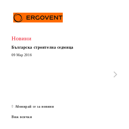
Новини
Българска строителна седмица
Нов 
Boxe
09 Мар 2016
МОБИ
че с
стра
Със 
отор
Бълг
07 Юл
Абонирай се за новини
Виж всички