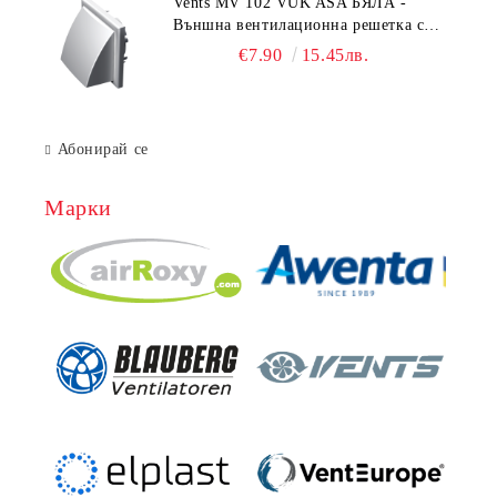
Vents MV 102 VUK ASA БЯЛА -
Външна вентилационна решетка с
гравитачна клапа Ø 100, Ø 125,
€7.90
15.45лв.
55x110 mm
Абонирай се
Марки