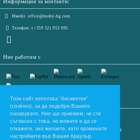
Информация за контакти:
Имейл:
office@moby-bg.com
Телефон:
(+359 52) 953 095
Ние работим с
Този сайт използва "бисквитки"
(cookies), за да подобри Вашето
пазарувате. Ние ще приемем, че сте
GDPR
съгласни с това, но можете и да се
откажете, ако желаете, като промените
Нашият онлайн магазин е 100% съобразен с GDPR.
настройките във Вашия браузър.
Прочетете нашата политика