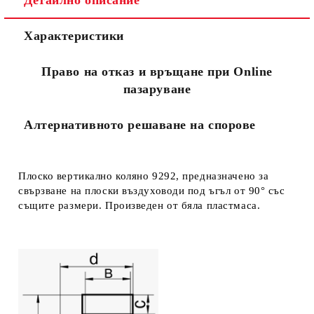
Детайлно описание
Съгласен съм с
Политиката за лични данни
Характеристики
Ние ще се свържем с вас в рамките на работния ден.
Право на отказ и връщане при Online
пазаруване
Алтернативното решаване на спорове
Плоско вертикално коляно 9292, предназначено за
свързване на плоски въздуховоди под ъгъл от 90° със
същите размери. Произведен от бяла пластмаса.