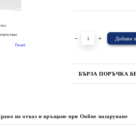
Добави в желани
ятел
тветствие
Tweet
БЪРЗА ПОРЪЧКА Б
САМО ПОПЪЛНЕТЕ 4 ПОЛЕТА
раво на отказ и връщане при Online пазаруване
Съгласен съм с
Политика
Ние ще се свържем с вас в рамки