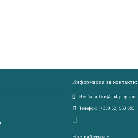
Информация за контакти:
Имейл:
office@moby-bg.com
Телефон:
(+359 52) 953 095
и
Ние работим с