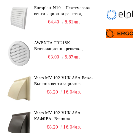
Europlast N10 – Пластмасова
вентилационна решетка,
153x148 mm
€4.40
8.61лв.
AWENTA TRU18K –
Вентилационна решетка,
Ø150 mm, ABS пластмаса
€3.00
5.87лв.
Vents MV 102 VUK ASA Беже-
Външна вентилационна
решетка с гравитачна клапа Ø
€8.20
16.04лв.
100, Ø 125, 55x110 mm
Vents MV 102 VUK ASA
КАФЯВА- Външна
вентилационна решетка с
€8.20
16.04лв.
гравитачна клапа Ø 100, Ø