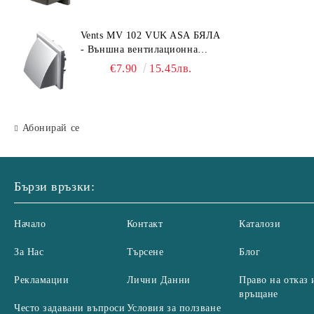
125, 55x110 mm
Vents MV 102 VUK ASA БЯЛА
- Външна вентилационна
решетка с гравитачна клапа Ø
€7.90
15.45лв.
100, Ø 125, 55x110 mm
Абонирай се
Бързи връзки:
Начало
Контакт
Каталози
За Нас
Търсене
Блог
Рекламации
Лични Данни
Право на отказ 
връщане
Често задавани въпроси
Условия за ползване