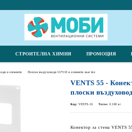
Я
СТРОИТЕЛНА ХИМИЯ
ПРОМОЦИЯ
води и елементи
Плоски въздуховоди 55*110 и елементи към тях
VENTS 55 - Конект
плоски въздухово
Код:
VENTS-55
Тегло:
0.100
кг
Конектор за стена VENTS 5