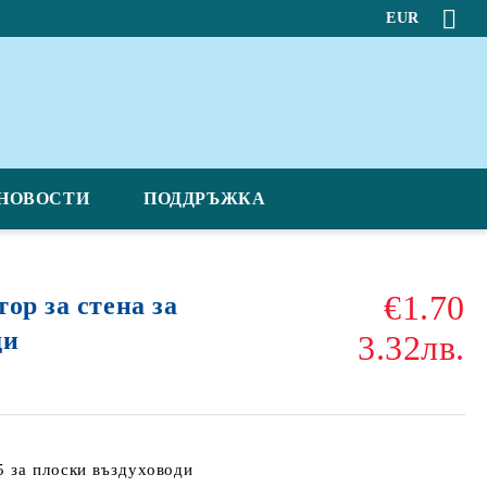
EUR
НОВОСТИ
ПОДДРЪЖКА
€1.70
ор за стена за
ди
3.32лв.
5 за плоски въздуховоди