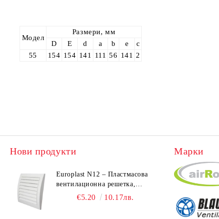
Размери, мм
Модел
D
E
d
a
b
e
c
55
154
154
141
111
56
141
2
Нови продукти
Марки
Europlast N12 – Пластмасова
вентилационна решетка,
190x190 mm
€5.20
10.17лв.