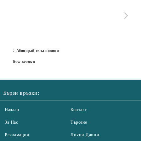
МОБИ
че с
стра
Със 
отор
Бълг
07 Юл
Абонирай се за новини
Виж всички
Бързи връзки:
Начало
Контакт
За Нас
Търсене
Рекламации
Лични Данни