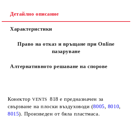
Детайлно описание
Съгласен съм с
Политиката за лични данни
Характеристики
Ние ще се свържем с вас в рамките на работния ден.
Право на отказ и връщане при Online
пазаруване
Алтернативното решаване на спорове
Конектор
818 е предназначен за
VENTS
свързване на плоски въздуховоди (
8005
,
8010
,
8
015
). Произведен от бяла пластмаса.