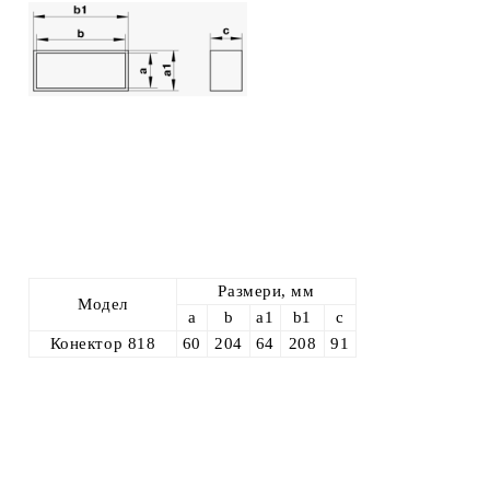
Размери, мм
Модел
а
b
a1
b1
c
Конектор 818
60
204
64
208
91