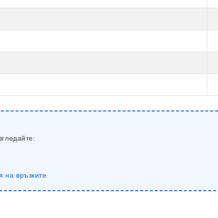
згледайте:
я на връзките