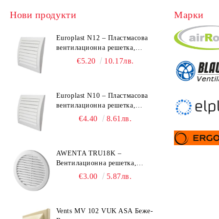
Нови продукти
Марки
Europlast N12 – Пластмасова
вентилационна решетка,
190x190 mm
€5.20
10.17лв.
Europlast N10 – Пластмасова
вентилационна решетка,
153x148 mm
€4.40
8.61лв.
AWENTA TRU18K –
Вентилационна решетка,
Ø150 mm, ABS пластмаса
€3.00
5.87лв.
Vents MV 102 VUK ASA Беже-