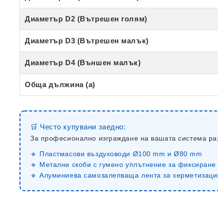
Диаметър D2 (Вътрешен голям)
Диаметър D3 (Вътрешен малък)
Диаметър D4 (Външен малък)
Обща дължина (a)
🛒 Често купувани заедно:
За професионално изграждане на вашата система ра
🔹 Пластмасови въздуховоди Ø100 mm и Ø80 mm
🔹 Метални скоби с гумено уплътнение за фиксиране
🔹 Алуминиева самозалепваща лента за херметизаци