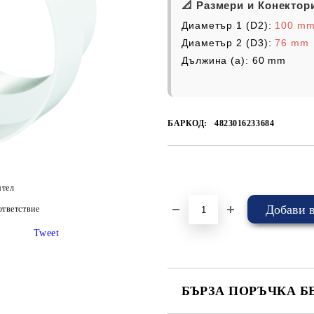
📐 Размери и Конектор
Диаметър 1 (D2):
100 m
Диаметър 2 (D3):
76 mm
Дължина (a):
60 mm
БАРКОД:
4823016233684
Добави в желани
ятел
тветствие
Tweet
БЪРЗА ПОРЪЧКА Б