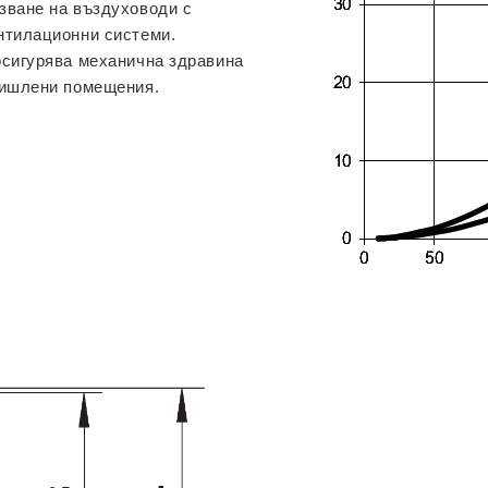
зване на въздуховоди с
нтилационни системи.
осигурява механична здравина
мишлени помещения.