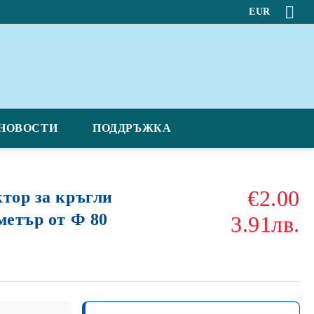
EUR
НОВОСТИ
ПОДДРЪЖКА
€2.00
ктор за кръгли
метър от Ф 80
3.91лв.