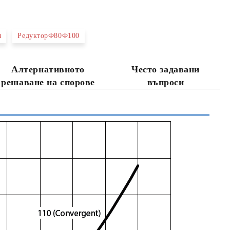
я
РедукторФ80Ф100
та за лични данни
Алтернативното
Често задавани
те на работния ден.
решаване на спорове
въпроси