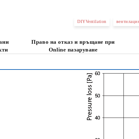
САМО ПОПЪЛНЕТЕ 4 ПОЛЕТА
DIYVentilation
вентилаци
Съгласен съм с
Политика
ани
Право на отказ и връщане при
Ние ще се свържем с вас в рамки
кти
Online пазаруване