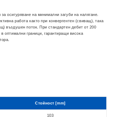
 за осигуряване на минимални
загуби на налягане
.
тивна работа както при конвергентен (свиващ), така
ащ) въздушен поток. При стандартен дебит от 200
 в оптимални граници, гарантиращи висока
тора.
Стойност [mm]
103