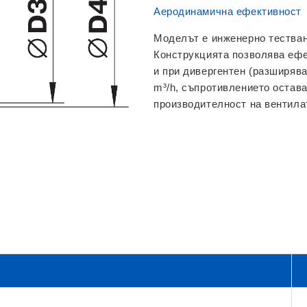
Аеродинамична ефективност
Моделът е инженерно тестван
Конструкцията позволява ефек
и при дивергентен (разширяв
m³/h, съпротивлението остава
производителност на вентила