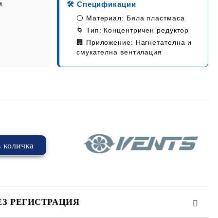
и
🛠️ Спецификации
m
⚪
Материал:
Бяла пластмаса
🌀
Тип:
Концентричен редуктор
🏢
Приложение:
Нагнетателна и
смукателна вентилация
ЕЗ РЕГИСТРАЦИЯ