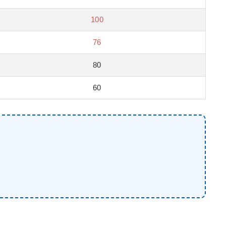
100
76
80
60