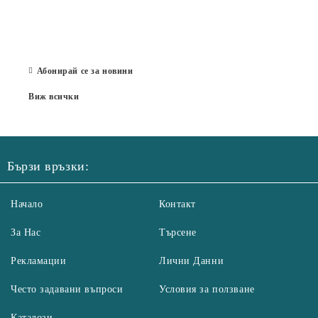
Със 
отор
Бълг
07 Юл
Абонирай се за новини
Виж всички
Бързи връзки:
Начало
Контакт
За Нас
Търсене
Рекламации
Лични Данни
Често задавани въпроси
Условия за ползване
Каталози