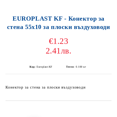
EUROPLAST KF - Конектор за
стена 55x10 за плоски въздуховоди
€1.23
2.41лв.
Код:
Europlast-KF
Тегло:
0.100
кг
Конектор за стена за плоски въздуховоди
Добави в желани