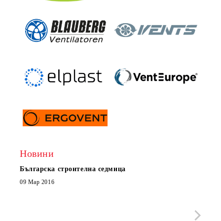
Новини
Българска строителна седмица
Нов 
Boxe
09 Мар 2016
МОБИ
че с
стра