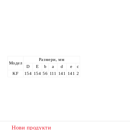
Размери, мм
Модел
D
E
b
a
d
e
c
KF
154
154
56
111
141
141
2
Нови продукти