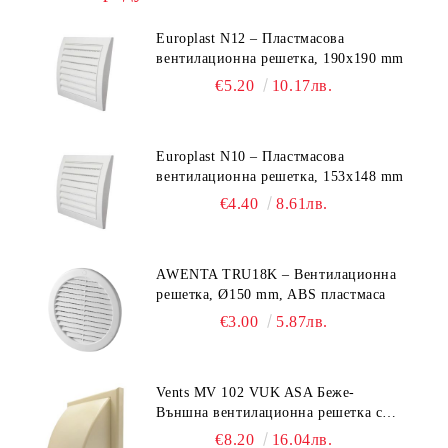
Europlast N12 – Пластмасова
вентилационна решетка, 190x190 mm
€5.20
10.17лв.
Europlast N10 – Пластмасова
вентилационна решетка, 153x148 mm
€4.40
8.61лв.
AWENTA TRU18K – Вентилационна
решетка, Ø150 mm, ABS пластмаса
€3.00
5.87лв.
Vents MV 102 VUK ASA Беже-
Външна вентилационна решетка с
гравитачна клапа Ø 100, Ø 125,
€8.20
16.04лв.