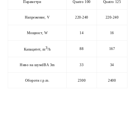
Параметри
Quatro 100
Quatro 125
Напрежение, V
220-240
220-240
Мощност, W
14
16
3
88
167
Капацитет, m
/h
Ниво на шумdBA 3m
33
34
Обороти r.p.m.
2300
2400