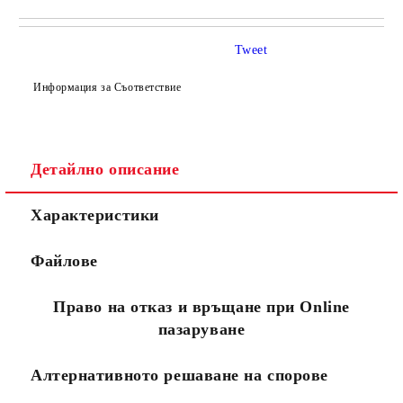
САМО ПОПЪЛНЕТЕ 4 ПОЛЕТА
Tweet
Информация за Съответствие
Детайлно описание
Съгласен съм с
Политиката за лични данни
Характеристики
Ние ще се свържем с вас в рамките на работния ден.
Файлове
Право на отказ и връщане при Online
пазаруване
Алтернативното решаване на спорове