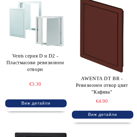
Vents серия D и D2 -
Пластмасови ревизионни
отвори
AWENTA DT BR -
€3.30
Ревизионен отвор цвят
"Кафява"
€4.90
Виж детайли
Виж детайли