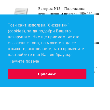
Europlast N12 – Пластмасова
вентилационна решетка, 190x190 mm
€5.20
Този сайт използва "бисквитки"
(cookies), за да подобри Вашето
пазарувате. Ние ще приемем, че сте
Europlast N10 – Пластмасова
съгласни с това, но можете и да се
вентилационна решетка, 153x148 mm
откажете, ако желаете, като промените
€4.40
настройките във Вашия браузър.
Научете повече
AWENTA TRU18K – Вентилационна
решетка, Ø150 mm, ABS пластмаса
Приемам!
€3.00
Vents MV 102 VUK ASA Беже-
Външна вентилационна решетка с
гравитачна клапа Ø 100, Ø 125,
€8.20