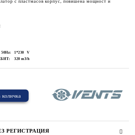
илатор с пластмасов корпус, повишена мощност и
:
50Hz:
1*230
V
БИТ:
320
m3/h
ЕЗ РЕГИСТРАЦИЯ