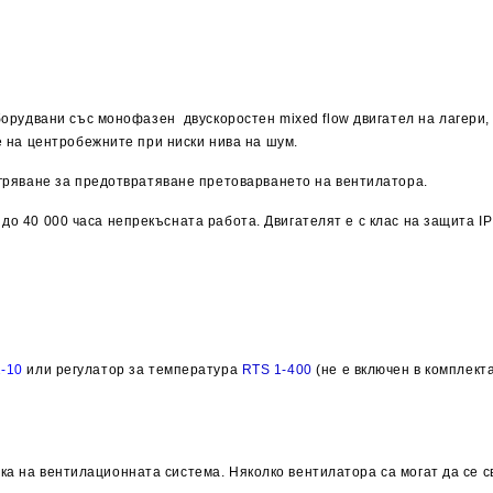
борудвани със монофазен двускоростен mixed flow двигател на лагери
е на центробежните при ниски нива на шум.
гряване за предотвратяване претоварването на вентилатора.
 до 40 000 часа непрекъсната работа. Двигателят е с клас на защита
IP
-10
или регулатор за температура
RTS 1-400
(не е включен в комплекта
ка на вентилационната система. Няколко вентилатора са могат да се с