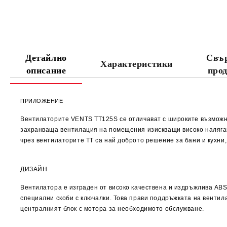
Детайлно
Свъ
Характеристики
описание
про
ПРИЛОЖЕНИЕ
Вентилаторите
VENTS TT125S
се отличават с широките възмож
захранваща вентилация на помещения изискващи високо наляган
чрез вентилаторите ТТ са най доброто решение за бани и кухни,
ДИЗАЙН
Вентилатора е изграден от високо качествена и издръжлива
AB
специални скоби с ключалки. Това прави поддръжката на вентила
централният блок с мотора за необходимото обслужване.