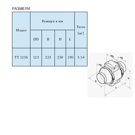
РАЗМЕРИ
Размери в мм
Тегло
Модел
[кг]
Ø
D
B
H
L
TT
125S
123
223
250
295
3.14