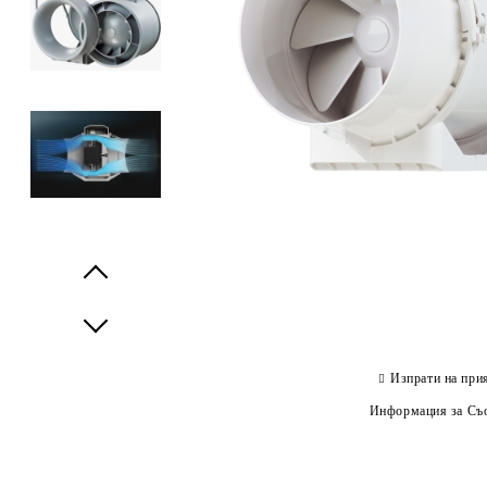
Prev
Next
Изпрати на при
Информация за Съо