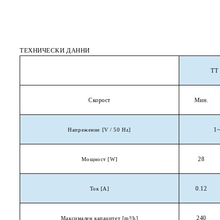
ТЕХНИЧЕСКИ ДАННИ
ТТ
Скорост
Мин.
1
Напрежение
[V / 50 Hz]
28
Мощност
[W]
0.12
Ток
[A]
240
Максимален капацитет
[m
³
/h
]