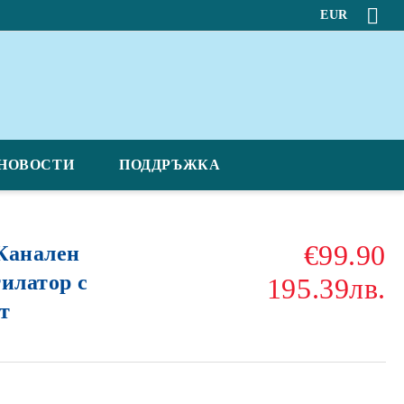
EUR
НОВОСТИ
ПОДДРЪЖКА
€99.90
Канален
илатор с
195.39лв.
т