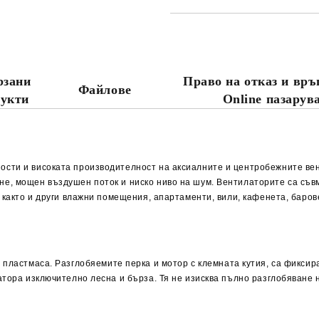
САМО ПОПЪЛНЕТЕ 4 ПОЛЕТА
рзани
Право на отказ и вр
Файлове
Съгласен съм с
Политика
дукти
Online пазарув
Ние ще се свържем с вас в рамки
ности и високата производителност на аксиалните и центробежните в
е, мощен въздушен поток и ниско ниво на шум. Вентилаторите са съв
 както и други влажни помещения, апартаменти, вили, кафенета, барове
S
пластмаса.
Разглобяемите перка и мотор с клемната кутия, са фиксир
тора изключително лесна и бърза. Тя не изисква пълно разглобяване н