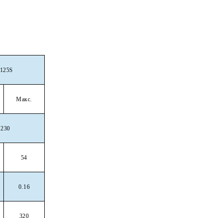
 125S
Макс.
~230
54
0.16
320