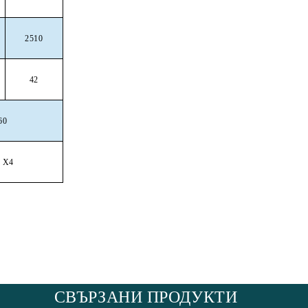
2510
42
60
P X4
СВЪРЗАНИ ПРОДУКТИ