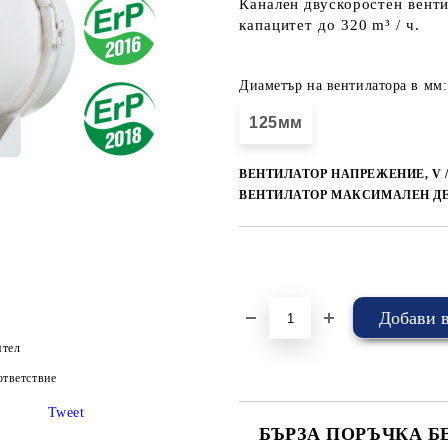
Канален двускоростен вент
капацитет до 320 m³ / ч.
Диаметър на вентилатора в мм:
125мм
ВЕНТИЛАТОР НАПРЕЖЕНИЕ, V / 
ВЕНТИЛАТОР МАКСИМАЛЕН ДЕ
Добави в желани
ятел
тветствие
Tweet
БЪРЗА ПОРЪЧКА Б