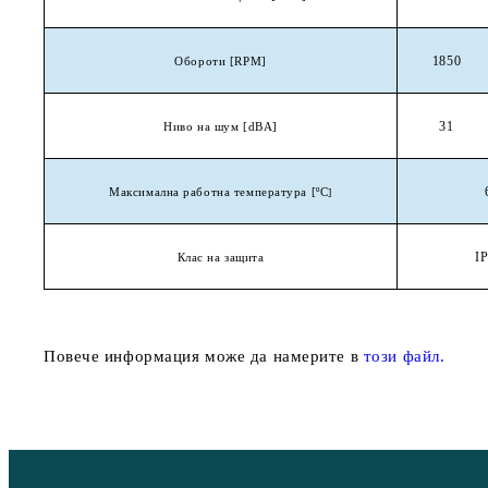
1850
Обороти
[RPM]
31
Ниво на шум
[dBA]
Максимална работна температура
[ºC
]
I
Клас на защита
Повече информация може да намерите в
този файл.