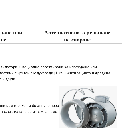
ъщане при
Алтернативното решаване
та за лични данни
ане
на спорове
те на работния ден.
ентилатори. Специално проектирани за извеждаща или
местими с кръгли въздуховоди Ø125. Вентилацията изградена
 и други.
ани към корпуса и фланците чрез
а системата, а се изважда само